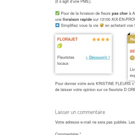
(il s’agit d’une PME).
Pour de la livraison de fleurs
pas cher
à A
une
livraison rapide
sur 13100 AIX-EN-PR
Simplifiez vous la vie
en achetant vos f
FLORAJET
No
IN
Fleuristes
> Découvrir !
locaux
Li
ex
Pour donner votre avis KRISTINE FLEURS c’est
de laisser votre opinion sur ce fleuriste 
Laisser un commentaire
Votre adresse e-mail ne sera pas publiée.
Les
Commentaire
*