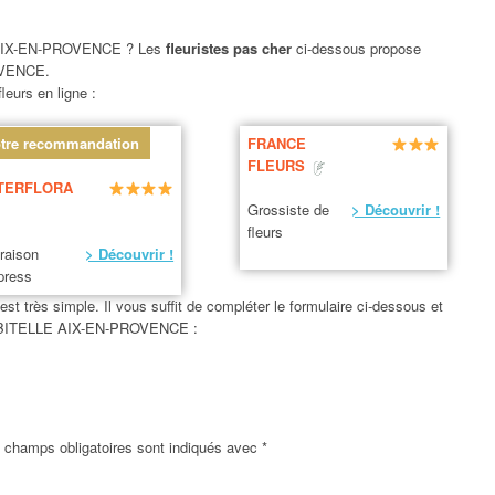
IX-EN-PROVENCE ? Les
fleuristes pas cher
ci-dessous propose
OVENCE.
leurs en ligne :
tre recommandation
FRANCE
FLEURS
TERFLORA
Grossiste de
> Découvrir !
fleurs
vraison
> Découvrir !
press
 très simple. Il vous suffit de compléter le formulaire ci-dessous et
D ORBITELLE AIX-EN-PROVENCE :
 champs obligatoires sont indiqués avec
*