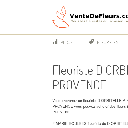
Aller
au
contenu
VenteDeFleurs.co
COMPARATIF DES FLEURISTES EN LIVRAISON RAP
ACCUEIL
FLEURISTES
Fleuriste D OR
PROVENCE
Vous cherchez un fleuriste D ORBITELLE AI
PROVENCE vous pouvez acheter des fleurs
PROVENCE.
F MARIE BOULBES fleuriste de D ORBITEL