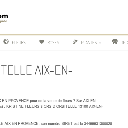
m
IDE
FLEURS
ROSES
PLANTES
DÉC
COMPARATIF FLEURISTES
BITELLE AIX-EN-
CACTUS
BONSAI
X-EN-PROVENCE pour de la vente de fleurs ? Sur AIX-EN-
 ici : KRISTINE FLEURS 3 CRS D ORBITELLE 13100 AIX-EN-
LE AIX-EN-PROVENCE, son numéro SIRET est le 34499931300028